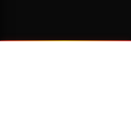
¿Por qué viajar con Transzela?
FLOTA MODERNA
TECNOLOGÍA AVANZADA