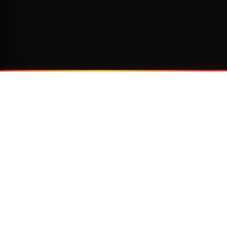
¿Por qué viajar con Transzela?
FLOTA MODERNA
TECNOLOGÍA AVANZADA