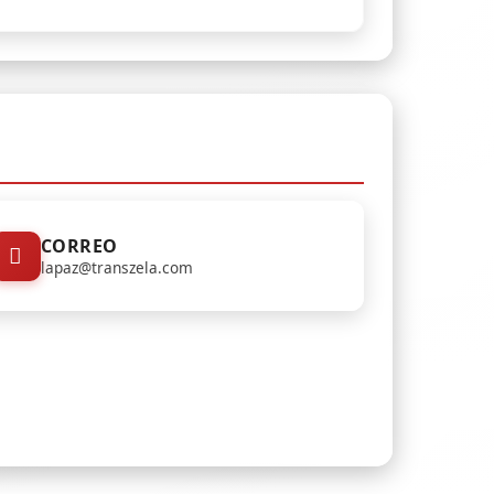
CORREO
lapaz@transzela.com