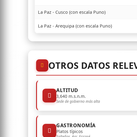
La Paz - Cusco (con escala Puno)
La Paz - Arequipa (con escala Puno)
OTROS DATOS RELE
ALTITUD
3,640 m.s.n.m.
Sede de gobierno más alta
GASTRONOMÍA
Platos típicos
Salteñas, Api, Fricasé