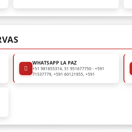
RVAS
WHATSAPP LA PAZ
+51 981855314, 51 951677750 - +591
71537779, +591 60121955, +591
73305680