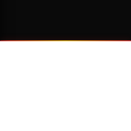
¿Por qué viajar con Transzela?
FLOTA MODERNA
TECNOLOGÍA AVANZADA