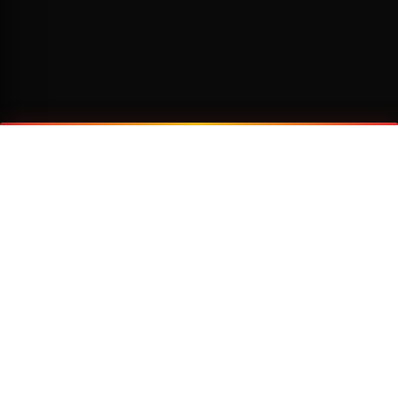
¿Por qué viajar con Transzela?
FLOTA MODERNA
TECNOLOGÍA AVANZADA