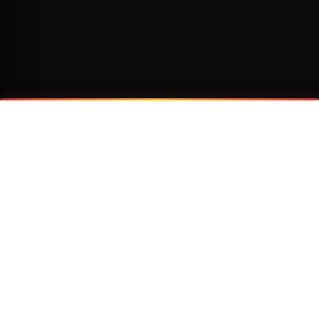
¿Por qué viajar con Transzela?
FLOTA MODERNA
TECNOLOGÍA AVANZADA