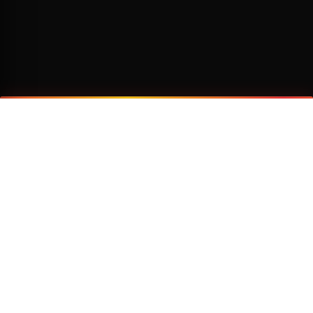
¿Por qué viajar con Transzela?
FLOTA MODERNA
TECNOLOGÍA AVANZADA