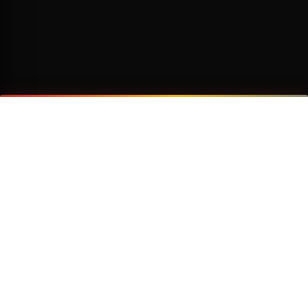
¿Por qué viajar con Transzela?
FLOTA MODERNA
TECNOLOGÍA AVANZADA