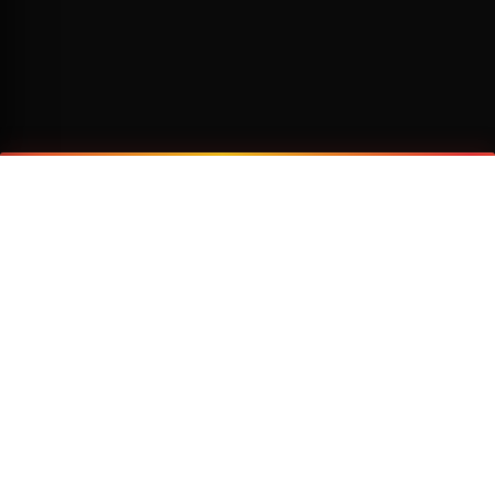
¿Por qué viajar con Transzela?
FLOTA MODERNA
TECNOLOGÍA AVANZADA