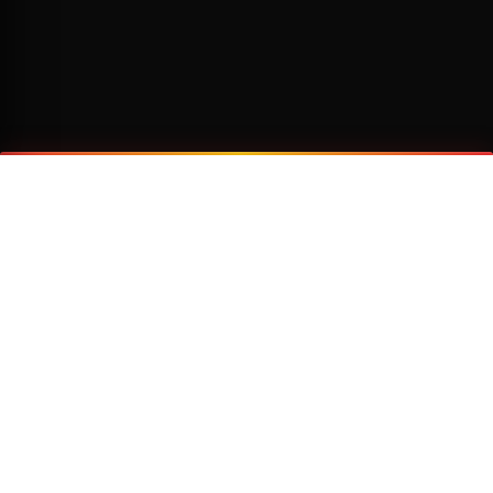
¿Por qué viajar con Transzela?
FLOTA MODERNA
TECNOLOGÍA AVANZADA