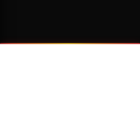
¿Por qué viajar con Transzela?
FLOTA MODERNA
TECNOLOGÍA AVANZADA