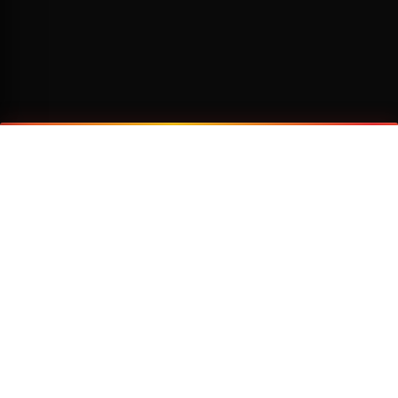
¿Por qué viajar con Transzela?
FLOTA MODERNA
TECNOLOGÍA AVANZADA